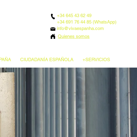
+34 645 43 62 49
+34 691 76 44 85 (WhatsApp)
info@vivaespanha.com
Quienes somos
PAÑA
CIUDADANÍA ESPAÑOLA
+SERVICIOS