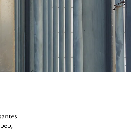
santes
opeo,