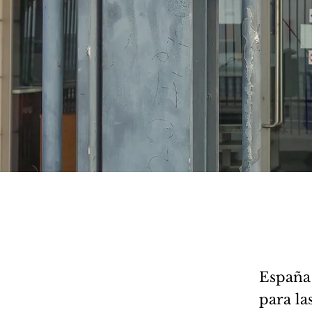
a
España 
para la