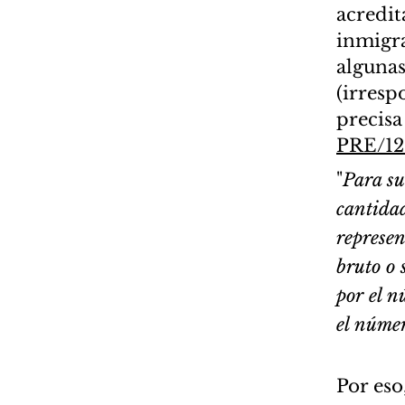
acredit
inmigra
algunas
(irresp
precisa
PRE/12
"
Para su
cantida
represen
bruto o 
por el 
el númer
Por eso