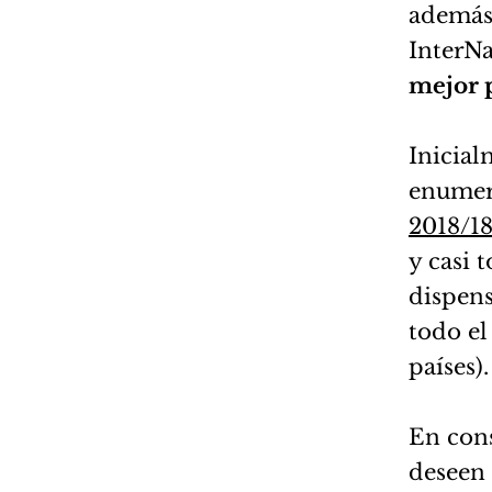
además 
InterNa
mejor p
Inicial
enumer
2018/1
y casi 
dispens
todo el
países).
En cons
deseen 