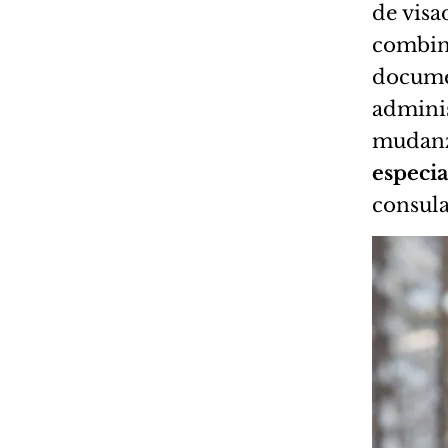
de visa
combina
documen
adminis
mudanz
especia
consula