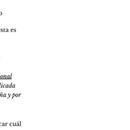
o
sta es
ional
licada
ña y por
car cuál