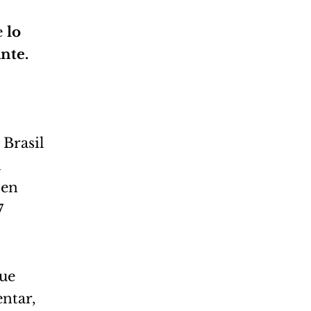
e
lo
nte.
 Brasil
n
 en
7
que
ntar,