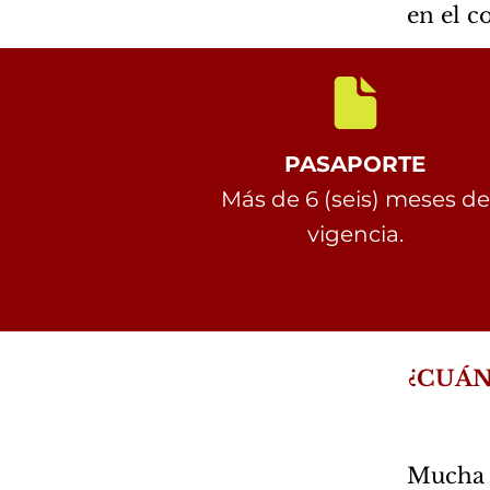
en el c
PASAPORTE
Más de 6 (seis) meses de
vigencia
.
¿CUÁN
Mucha g