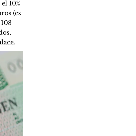
 el 10%
ros (es
 108
dos,
nlace
.