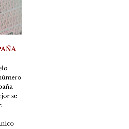
PAÑA
elo
 número
spaña
jor se
.
anico