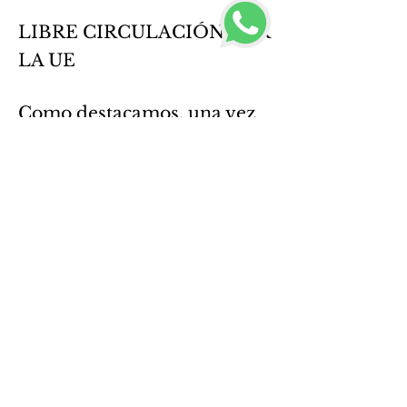
LIBRE CIRCULACIÓN POR
LA UE
Como destacamos, una vez
que obtengas tu visa de
inversor, podrás moverse
libremente por los 27 países
miembros de la Unión
Europea.
SÓLO NECESITAS VENIR A
ESPAÑA SÓLO 1 VEZ
Si el solicitante se encuentra