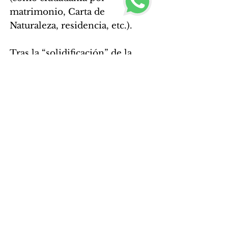
matrimonio, Carta de
Naturaleza, residencia, etc.).
Tras la “solidificación” de la
nacionalidad, ésta no puede ser
eliminada, aunque se anule el
título que le dio origen (por
ejemplo, en caso de divorcio).
Paseo de la Castellana 259C, 18th Floor, Madrid,
Comunidad de Madrid, 28046, España (atención presencial
mediante cita previa)
+34 645 43 62 49
+34 691 76 44 85
|
info@vivaespanha.com