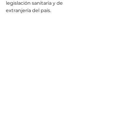
legislación sanitaria y de
extranjería del país.
Nuestro asesoramiento le
garantiza la contratación del
seguro correcto al precio
adecuado, para que no le
denieguen el visado por motivos
triviales y/o que el valor de la póliza
acabe siendo superior al que se
practica en el mercado.
¡Habla con nosotros y evita
dolores de cabeza!