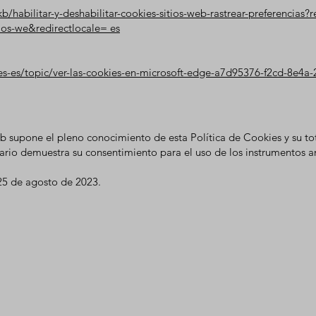
b/habilitar-y-deshabilitar-cookies-sitios-web-rastrear-preferencias?r
tios-we&redirectlocale= es
/es-es/topic/ver-las-cookies-en-microsoft-edge-a7d95376-f2cd-8e4
eb supone el pleno conocimiento de esta Política de Cookies y su to
uario demuestra su consentimiento para el uso de los instrumentos 
 25 de agosto de 2023.