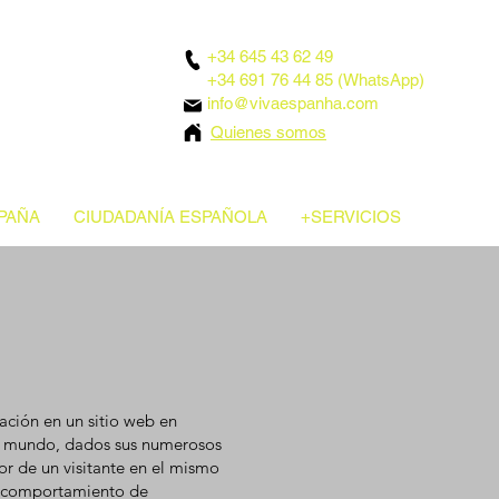
+34 645 43 62 49
+34 691 76 44 85 (WhatsApp)
info@vivaespanha.com
Quienes somos
PAÑA
CIUDADANÍA ESPAÑOLA
+SERVICIOS
ción en un sitio web en
del mundo, dados sus numerosos
or de un visitante en el mismo
el comportamiento de