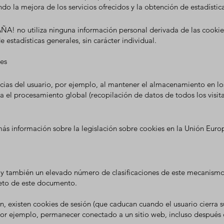
ndo la mejora de los servicios ofrecidos y la obtención de estadística
A! no utiliza ninguna información personal derivada de las cookie
 estadísticas generales, sin carácter individual.
ies
ncias del usuario, por ejemplo
, al m
antener el almacenamiento en los
a el procesamiento global (recopilación de datos de todos los visit
s información sobre la legislación sobre cookies en la Unión Euro
, y también un elevado número de clasificaciones de este mecanismo.
jeto de este documento.
, existe
n cookies de sesión (que caducan cuando el usuario cierra 
or ejemplo, permanecer conectado a un sitio web, incluso después d