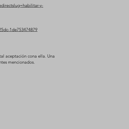
edirectslug=habilitar-y-
a-25dc-1de753474879
tal aceptación con
a ella. Una
antes mencionados.