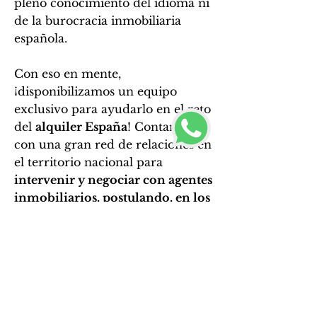
pleno conocimiento del idioma ni
de la burocracia inmobiliaria
española.
Con eso en mente,
¡disponibilizamos un equipo
exclusivo para ayudarlo en el reto
del
alquiler España
! Contamos
con una gran red de relaciones en
el territorio nacional para
intervenir y negociar con agentes
inmobiliarios, postulando, en los
términos de la ley, que se utilicen
otros medios de garantía para
ampliar tus posibilidades de
cerrar un contrato.
Nota: si aún no has llegado a suelo