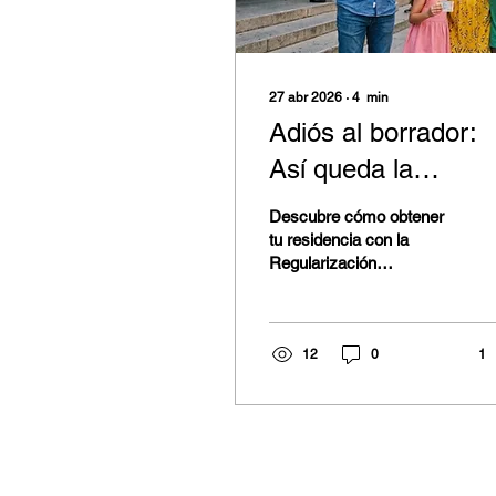
27 abr 2026
∙
4
min
Adiós al borrador:
Así queda la
Regularización
Descubre cómo obtener
Extraordinaria 202
tu residencia con la
Regularización
(Guía Completa) -
Extraordinaria 2026 en
Requisitos, Plazos 
España (Real Decreto
316/2026). Guía completa
Cómo Solicitar
sobre requisitos del BOE-
12
0
1
A-2026-8284, plazos y
asesoría profesional para
asegurar tu éxito.